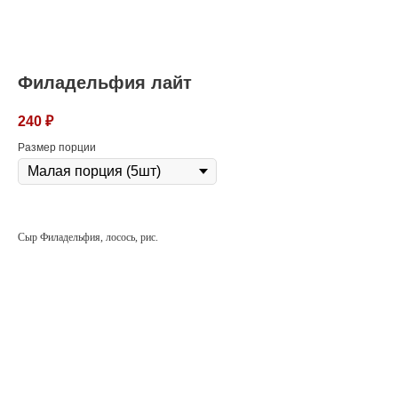
Филадельфия лайт
240
₽
Размер порции
Сыр Филадельфия, лосось, рис.